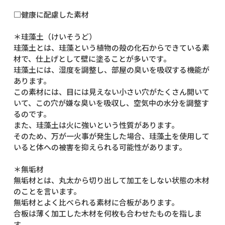
□健康に配慮した素材
＊珪藻土（けいそうど）
珪藻土とは、珪藻という植物の殻の化石からできている素
材で、仕上げとして壁に塗ることが多いです。
珪藻土には、湿度を調整し、部屋の臭いを吸収する機能が
あります。
この素材には、目には見えない小さい穴がたくさん開いて
いて、この穴が嫌な臭いを吸収し、空気中の水分を調整す
るのです。
また、珪藻土は火に強いという性質があります。
そのため、万が一火事が発生した場合、珪藻土を使用して
いると体への被害を抑えられる可能性があります。
＊無垢材
無垢材とは、丸太から切り出して加工をしない状態の木材
のことを言います。
無垢材とよく比べられる素材に合板があります。
合板は薄く加工した木材を何枚も合わせたものを指しま
す。