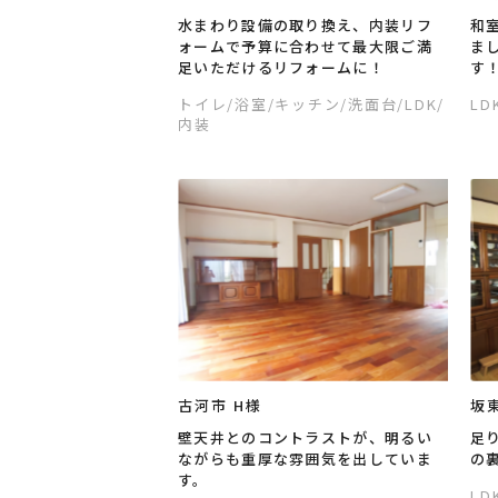
水まわり設備の取り換え、内装リフ
和
ォームで予算に合わせて最大限ご満
ま
足いただけるリフォームに！
す
トイレ
/浴室
/キッチン
/洗面台
/LDK
/
LD
内装
古河市 H様
坂東
壁天井とのコントラストが、明るい
足
ながらも重厚な雰囲気を出していま
の
す。
LD