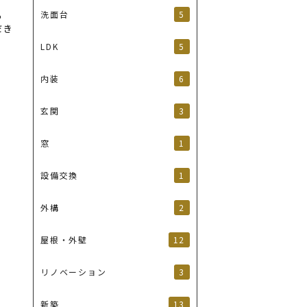
5
洗面台
ら
だき
5
LDK
6
内装
3
玄関
1
窓
1
設備交換
2
外構
12
屋根・外壁
3
リノベーション
13
新築