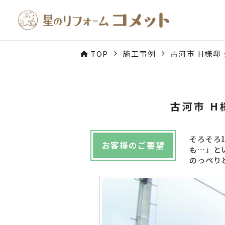
TOP
施工事例
古河市 H様邸
古河市 H
そろそろ
お客様のご要望
も…」と
のっぺり