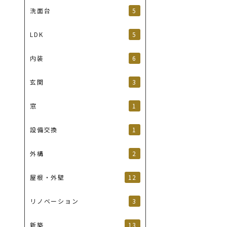
5
洗面台
5
LDK
6
内装
3
玄関
1
窓
1
設備交換
2
外構
12
屋根・外壁
3
リノベーション
13
新築