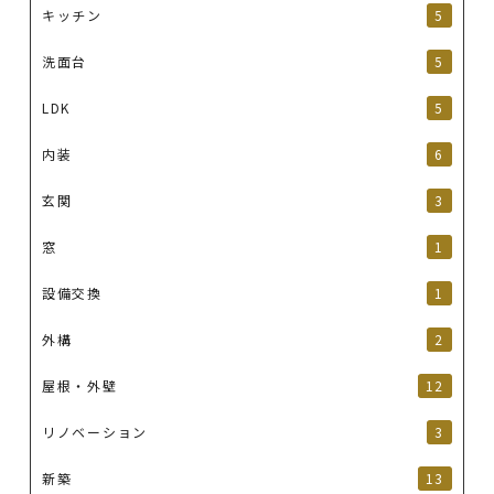
キッチン
5
洗面台
5
LDK
5
内装
6
玄関
3
窓
1
設備交換
1
外構
2
屋根・外壁
12
リノベーション
3
新築
13