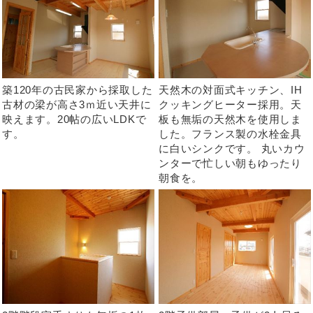
築120年の古民家から採取した
天然木の対面式キッチン、IH
古材の梁が高さ3ｍ近い天井に
クッキングヒーター採用。天
映えます。20帖の広いLDKで
板も無垢の天然木を使用しま
す。
した。フランス製の水栓金具
に白いシンクです。 丸いカウ
ンターで忙しい朝もゆったり
朝食を。