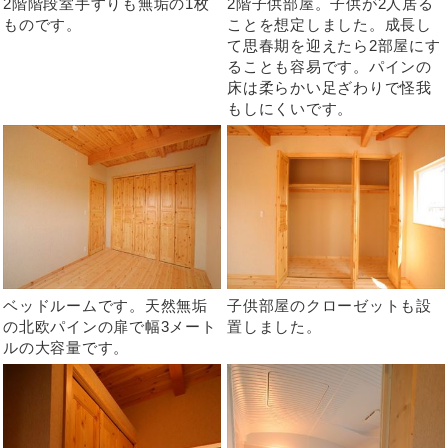
2階階段室手すりも無垢の1枚
2階子供部屋。子供が2人居る
ものです。
ことを想定しました。成長し
て思春期を迎えたら2部屋にす
ることも容易です。パインの
床は柔らかい足ざわりで怪我
もしにくいです。
ベッドルームです。天然無垢
子供部屋のクローゼットも設
の北欧パインの扉で幅3メート
置しました。
ルの大容量です。