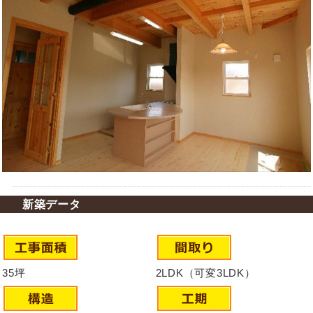
新築データ
35坪
2LDK（可変3LDK）