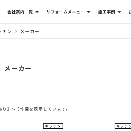
会社案内一覧
リフォームメニュー
施工事例
ッチン
メーカー
メーカー
あり1 ～ 3件目を表示しています。
工事費
工事
キッチン
キッチ
コミコミ
コミ