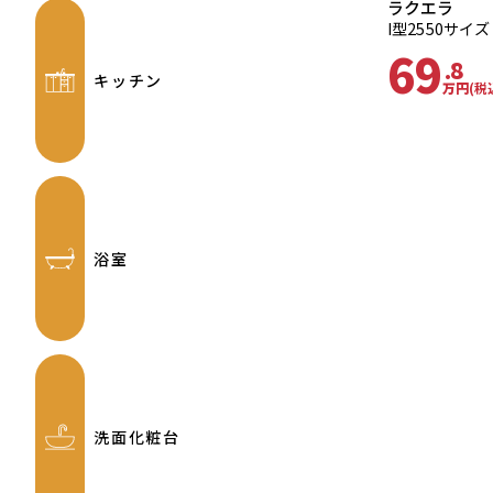
ラクエラ
I型2550サイズ
69
.8
キッチン
万円
(税
浴室
洗面化粧台