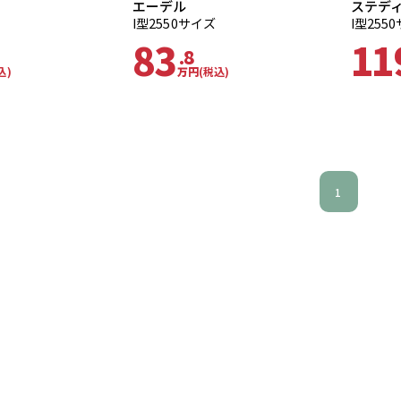
エーデル
ステデ
I型2550サイズ
I型255
83
11
.8
込)
万円
(税込)
1