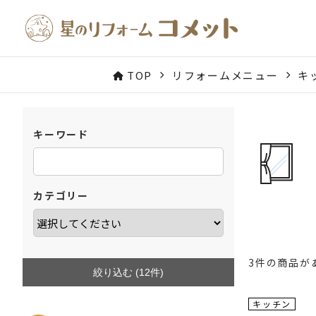
TOP
リフォームメニュー
キ
キーワード
カテゴリー
3件の商品が
絞り込む (
12
件)
工事費
キッチン
コミコミ