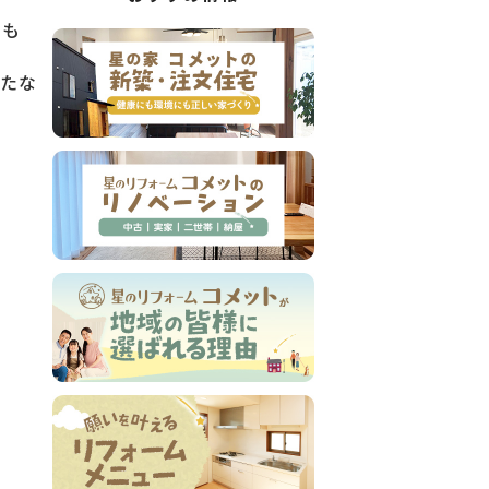
ちも
ったな
。