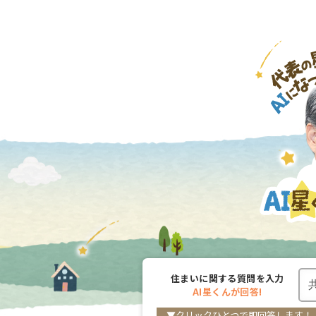
住まいに関する
質問を入力
AI星くんが
回答!