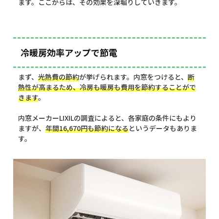
ます。ここからは、その効果を深堀りしていきます。
冷暖房効率アップで節電
まず、
光熱費の節約
が挙げられます。内窓をつけると、
断
熱性が高まるため、冷房も暖房も費用を節約することがで
きます
。
内窓メーカーLIXILの調査によると、各家庭の条件にもより
ますが、
年間16,670円も節約になる
というデータもありま
す。