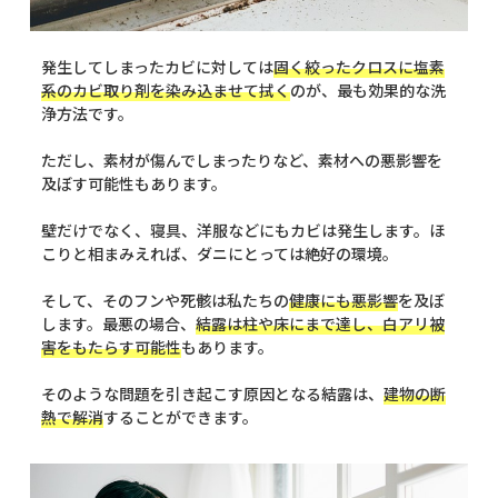
発生してしまったカビに対しては
固く絞ったクロスに塩素
系のカビ取り剤を染み込ませて拭く
のが、最も効果的な洗
浄方法です。
ただし、素材が傷んでしまったりなど、素材への悪影響を
及ぼす可能性もあります。
壁だけでなく、寝具、洋服などにもカビは発生します。ほ
こりと相まみえれば、ダニにとっては絶好の環境。
そして、そのフンや死骸は私たちの
健康にも悪影響
を及ぼ
します。最悪の場合、
結露は柱や床にまで達し、白アリ被
害をもたらす可能性
もあります。
そのような問題を引き起こす原因となる結露は、
建物の断
熱で解消
することができます。