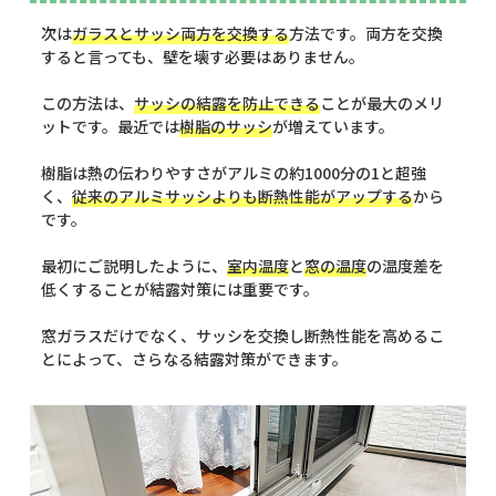
次は
ガラスとサッシ両方を交換する
方法です。両方を交換
すると言っても、壁を壊す必要はありません。
この方法は、
サッシの結露を防止できる
ことが最大のメリ
ットです。最近では
樹脂のサッシ
が増えています。
樹脂は熱の伝わりやすさがアルミの約1000分の1と超強
く、
従来のアルミサッシよりも断熱性能がアップする
から
です。
最初にご説明したように、
室内温度
と
窓の温度
の温度差を
低くすることが結露対策には重要です。
窓ガラスだけでなく、サッシを交換し断熱性能を高めるこ
とによって、さらなる結露対策ができます。