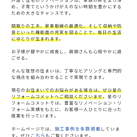
戸建て住宅のリノベーションは、家族の絆をより深
め、子育てというかけがえのない時間を豊かにする
ための大きなチャンスです。
間取りの工夫、家事動線の最適化、そして収納や防
音といった機能面の充実を図ることで、毎日の生活
にゆとりが生まれます
。
お子様が健やかに成長し、親御さんも心穏やかに過
ごせる。
そんな理想の住まいは、丁寧なヒアリングと専門的
な視点を組み合わせることで実現できます。
現在の
お住まいでのお悩みがある場合は、ぜひ星の
リフォームコメットへご相談くださいませ
。星のリ
フォームコメットでは、豊富なリノベーション・リ
フォーム実績をもとに、お客様一人ひとりに合った
提案を行っています。
施工事例を多数掲載
ホームページでは、
していま
こちら
す。ぜひ
もご覧くださいませ。