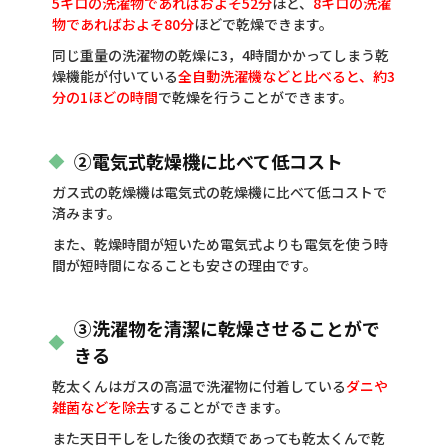
5キロの洗濯物であればおよそ52分
ほど、
8キロの洗濯
物であればおよそ80分
ほどで乾燥できます。
同じ重量の洗濯物の乾燥に3，4時間かかってしまう乾
燥機能が付いている
全自動洗濯機などと比べると、約3
分の1ほどの時間
で乾燥を行うことができます。
②電気式乾燥機に比べて低コスト
ガス式の乾燥機は電気式の乾燥機に比べて低コストで
済みます。
また、乾燥時間が短いため電気式よりも電気を使う時
間が短時間になることも安さの理由です。
③洗濯物を清潔に乾燥させることがで
きる
乾太くんはガスの高温で洗濯物に付着している
ダニや
雑菌などを除去
することができます。
また天日干しをした後の衣類であっても乾太くんで乾