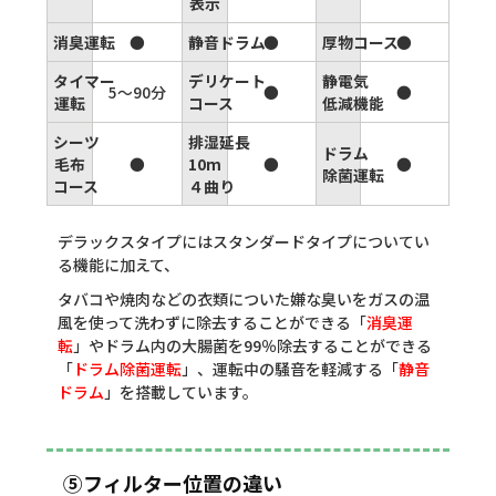
表示
消臭運転
●
静音ドラム
●
厚物コース
●
タイマー
デリケート
静電気
5～90分
●
●
運転
コース
低減機能
シーツ
排湿延長
ドラム
毛布
●
10m
●
●
除菌運転
コース
４曲り
デラックスタイプにはスタンダードタイプについてい
る機能に加えて、
タバコや焼肉などの衣類についた嫌な臭いをガスの温
風を使って洗わずに除去することができる「
消臭運
転
」やドラム内の大腸菌を99％除去することができる
「
ドラム除菌運転
」、運転中の騒音を軽減する「
静音
ドラム
」を搭載しています。
⑤フィルター位置の違い