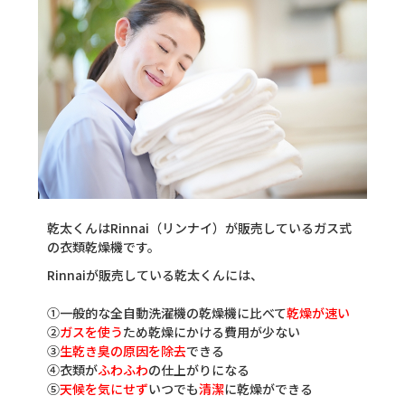
乾太くんはRinnai（リンナイ）が販売しているガス式
の衣類乾燥機です。
Rinnaiが販売している乾太くんには、
①一般的な全自動洗濯機の乾燥機に比べて
乾燥が速い
②
ガスを使う
ため乾燥にかける費用が少ない
③
生乾き臭の原因を除去
できる
④衣類が
ふわふわ
の仕上がりになる
⑤
天候を気にせず
いつでも
清潔
に乾燥ができる