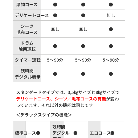
厚物コース
●
●
●
デリケートコース
●
●
無し
シーツ
無し
無し
●
毛布コース
ドラム
●
●
●
除菌運転
タイマー運転
5～90分
5～90分
5～90分
残時間
●
●
●
デジタル表示
スタンダードタイプでは、3,5㎏サイズと8㎏サイズで
デリケートコース、シーツ／毛布コースの有無
が変わ
っています。それ以外の機能は同じです。
＜デラックスタイプの機能＞
残時間
標準コース
●
デジタル
●
エココース
●