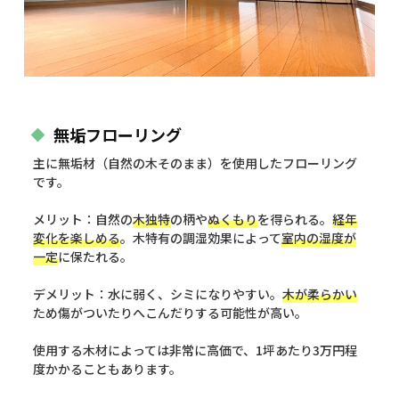
無垢フローリング
主に無垢材（自然の木そのまま）を使用したフローリング
です。
メリット：自然の
木独特
の柄や
ぬくもり
を得られる。
経年
変化を楽しめる
。木特有の調湿効果によって
室内の湿度が
一定
に保たれる。
デメリット：水に弱く、シミになりやすい。
木が柔らかい
ため傷がついたりへこんだりする可能性が高い。
使用する木材によっては非常に高価で、1坪あたり3万円程
度かかることもあります。