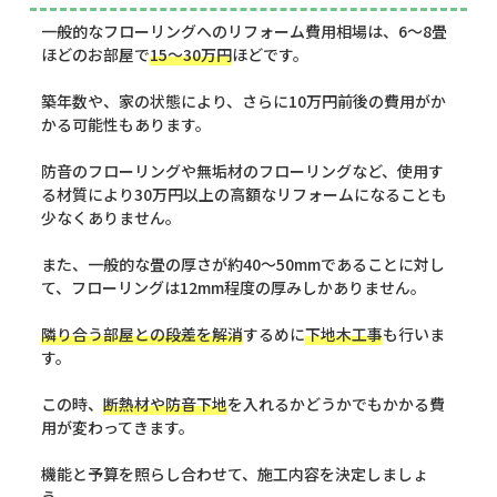
一般的なフローリングへのリフォーム費用相場は、6～8畳
ほどのお部屋で
15～30万円
ほどです。
築年数や、家の状態により、さらに10万円前後の費用がか
かる可能性もあります。
防音のフローリングや無垢材のフローリングなど、使用す
る材質により30万円以上の高額なリフォームになることも
少なくありません。
また、一般的な畳の厚さが約40～50mmであることに対し
て、フローリングは12mm程度の厚みしかありません。
隣り合う部屋との段差を解消
するめに
下地木工事
も行いま
す。
この時、
断熱材や防音下地
を入れるかどうかでもかかる費
用が変わってきます。
機能と予算を照らし合わせて、施工内容を決定しましょ
う。