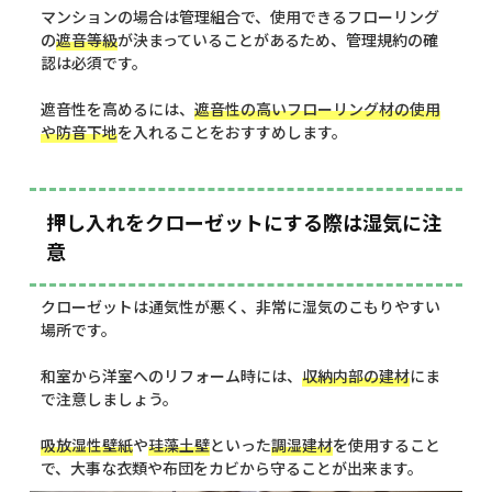
マンションの場合は管理組合で、使用できるフローリング
の
遮音等級
が決まっていることがあるため、管理規約の確
認は必須です。
遮音性を高めるには、
遮音性の高いフローリング材の使用
や
防音下地
を入れることをおすすめします。
押し入れをクローゼットにする際は湿気に注
意
クローゼットは通気性が悪く、非常に湿気のこもりやすい
場所です。
和室から洋室へのリフォーム時には、
収納内部の建材
にま
で注意しましょう。
吸放湿性壁紙
や
珪藻土壁
といった
調湿建材
を使用すること
で、大事な衣類や布団をカビから守ることが出来ます。